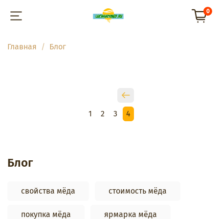
0
Главная
Блог
1
2
3
4
Блог
свойства мёда
стоимость мёда
покупка мёда
ярмарка мёда