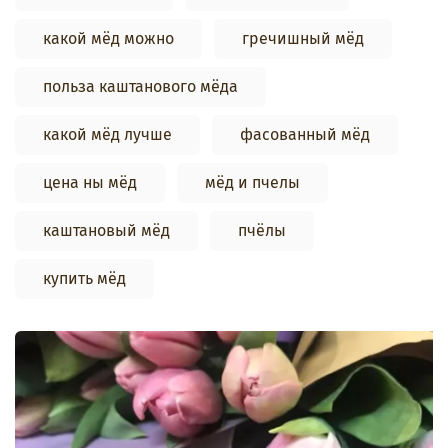
какой мёд можно
гречишный мёд
польза каштанового мёда
какой мёд лучше
фасованный мёд
цена ны мёд
мёд и пчелы
каштановый мёд
пчёлы
купить мёд