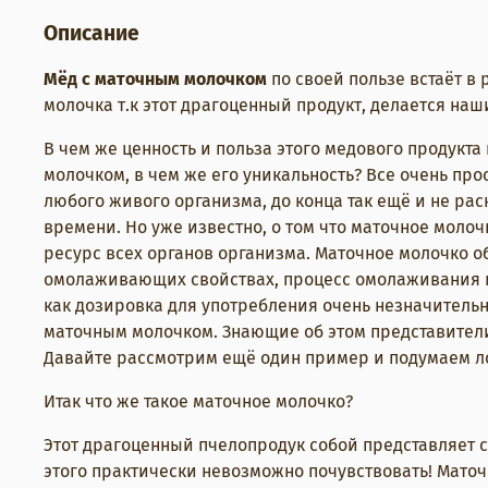
Описание
Мёд с маточным молочком
по своей пользе встаёт в
молочка т.к этот драгоценный продукт, делается н
В чем же ценность и польза этого медового продукт
молочком, в чем же его уникальность? Все очень прос
любого живого организма, до конца так ещё и не рас
времени. Но уже известно, о том что маточное мол
ресурс всех органов организма. Маточное молочко о
омолаживающих свойствах, процесс омолаживания и в
как дозировка для употребления очень незначительная
маточным молочком. Знающие об этом представители 
Давайте рассмотрим ещё один пример и подумаем лог
Итак что же такое маточное молочко?
Этот драгоценный пчелопродук собой представляет с
этого практически невозможно почувствовать! Мато