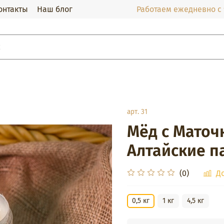
онтакты
Наш блог
Работаем ежедневно с 9
арт.
31
Мёд с Маточ
Алтайские п
(0)
Д
0,5 кг
1 кг
4,5 кг