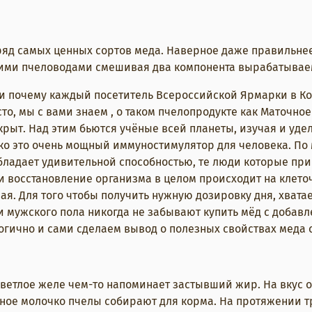
 ряд самых ценных сортов меда. Наверное даже правильне
ашими пчеловодами смешивая два компонента вырабатываем
а и почему каждый посетитель Всероссийской Ярмарки в К
то, мы с вами знаем , о таком пчелопродукте как Маточное
крыт. Над этим бьются учёные всей планеты, изучая и уде
очко это очень мощный иммуностимулятор для человека. П
бладает удивительной способностью, те люди которые при
осстановление организма в целом происходит на клеточн
. Для того чтобы получить нужную дозировку дня, хватает 
мужского пола никогда не забывают купить мёд с добавле
ично и сами сделаем вывод о полезных свойствах меда с
ветлое желе чем-то напоминает застывший жир. На вкус 
чное молочко пчелы собирают для корма. На протяжении т