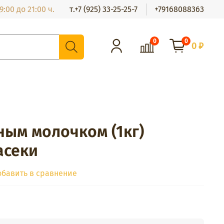
:00 до 21:00 ч.
т.+7 (925) 33-25-25-7
+79168088363
0
0
0 ₽
ным молочком (1кг)
асеки
обавить в сравнение